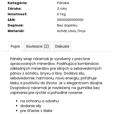
Kategória
:
Pánske
Záruka
:
2 roky
Hmotnosť
:
0.1 kg
EAN
:
0000000000000
Doplnok
:
Bez doplnku
Materiál
:
Achát, Láva, Ónyx
Popis
Súvisiace (2)
Diskusia
Pánsky wrap náramok je vyrobený z precízne
opracovaných minerálov. Posilňujúca kombinácia
základných minerálov pre silných a sebavedomých
pánov z achátu, ónyxu a lávy. Dodáva silu,
sebavedomie, harmóniu, novú energiu, priťahuje
lásku a pozitivitu do života. Je v elegantnom dizajne.
Dvojradový náramok je navlečený na gumičke bez
zapínania pre rýchle a pohodlné nosenie.
na ochranu a odvahu
dodanie sily
pre šťastie v láske