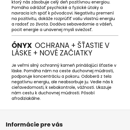
ktorý nás zásobuje celý deň pozitívnou energiou.
Pomáha odrážať psychické a fyzické útoky a
navracia ich späť k pôvodcovi. Negativitu premení
na pozitivitu, dokáže rozprúťiť vašu vlastnú energiu
a radosť zo života. Dodáva sebavedomie a vášeň,
pocit energie a unavenej mysli sviežosť.
ÓNYX
OCHRANA + ŠŤASTIE V
LÁSKE + NOVÉ ZAČIATKY
Je veľmi silný ochranný kameň prinášajúci šťastie v
láske. Pomáha nám na ceste duchovnej múdrosti,
podporuje koncentráciu a pokoru. Odoberá z tela
negatívnu energiu, ale neabsorbuje ju. Vedie nás k
cieľavedomosti, k sebakontrole, vážnosti. Ukazuje
nám cestu k duchovnej múdrosti. Pôsobí
afrodiziakálne.
Z
á
Informácie pre vás
p