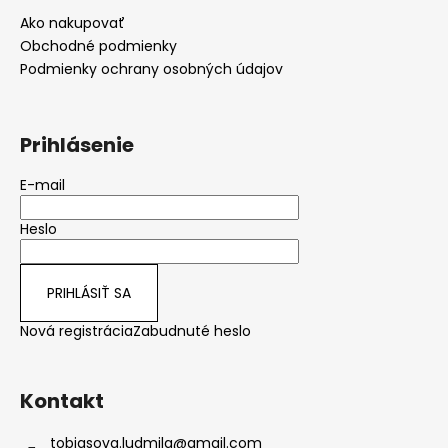
ä
Ako nakupovať
t
Obchodné podmienky
i
Podmienky ochrany osobných údajov
e
Prihlásenie
E-mail
Heslo
PRIHLÁSIŤ SA
Nová registrácia
Zabudnuté heslo
Kontakt
tobiasova.ludmila
@
gmail.com