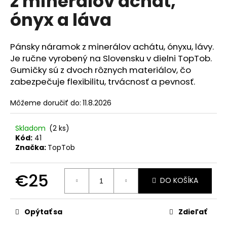
z minerálov achát,
č
z
a
ónyx a láva
5
m
hviezdičiek.
e
Pánsky náramok z minerálov achátu, ónyxu, lávy.
Je ručne vyrobený na Slovensku v dielni TopTob.
PLOCHÝ
Gumičky sú z dvoch rôznych materiálov, čo
PÁNSKY
zabezpečuje flexibilitu, trvácnosť a pevnosť.
NÁRAMOK
Z
MINERÁLU
Môžeme doručiť do:
11.8.2026
TIGRIE
OKO
A
Skladom
(2 ks)
ÓNYX
Kód:
41
€89
Značka:
TopTob
Pôvodne:
€119
€25
DO KOŠÍKA
Jednotková
cena:
Opýtať sa
Zdieľať