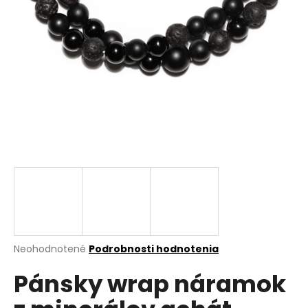
á
j
s
ť
?
HĽADAŤ
O
d
p
Priemerné
Neohodnotené
Podrobnosti hodnotenia
hodnotenie
o
Pánsky wrap náramok
produktu
r
je
ú
0,0