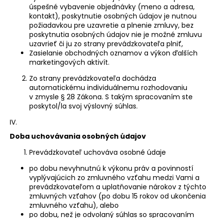
úspešné vybavenie objednávky (meno a adresa,
kontakt), poskytnutie osobných údajov je nutnou
požiadavkou pre uzavretie a plnenie zmluvy, bez
poskytnutia osobných údajov nie je možné zmluvu
uzavrieť či ju zo strany prevádzkovateľa plniť,
Zasielanie obchodných oznamov a výkon ďalších
marketingových aktivít.
Zo strany prevádzkovateľa dochádza
automatickému individuálnemu rozhodovaniu
v zmysle § 28 Zákona. S takým spracovaním ste
poskytol/la svoj výslovný súhlas.
IV.
Doba uchovávania osobných údajov
Prevádzkovateľ uchováva osobné údaje
po dobu nevyhnutnú k výkonu práv a povinností
vyplývajúcich zo zmluvného vzťahu medzi Vami a
prevádzkovateľom a uplatňovanie nárokov z týchto
zmluvných vzťahov (po dobu 15 rokov od ukončenia
zmluvného vzťahu), alebo
po dobu, než je odvolaný súhlas so spracovaním