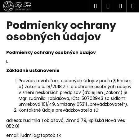
K
Prejsť
Hľadať
Náku
M
Prihlásen
na
o
obsah
Späť
Späť
košík
š
Podmienky ochrany
í
Č
osobných údajov
k
o
p
Podmienky ochrany osobných údajov
o
I.
t
Základné ustanovenie
r
e
Prevádzkovateľom osobných údajov podľa § 5 písm.
o) zákona č. 18/2018 Z.z. o ochrane osobných údajov
b
v znení neskorších predpisov (ďalej len „Zákon“) je
u
Mgr. Ľudmila Tobiašová, IČO: 50703943 so sídlom:
Smreková 101/49, Smižany 05311 „prevádzkovateľ“).
j
Kontaktné údaje prevádzkovateľa sú:
e
adresa: Ľudmila Tobiašová, Zimná 79, Spišská Nová Ves
t
052 01
e
email: ludmila@toptob.sk
n