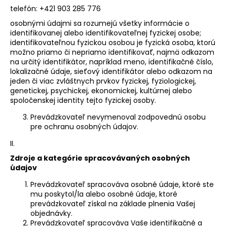
telefón: +421 903 285 776
á
j
osobnými údajmi sa rozumejú všetky informácie o
identifikovanej alebo identifikovateľnej fyzickej osobe;
s
identifikovateľnou fyzickou osobou je fyzická osoba, ktorú
ť
možno priamo či nepriamo identifikovať, najmä odkazom
na určitý identifikátor, napríklad meno, identifikačné číslo,
?
lokalizačné údaje, sieťový identifikátor alebo odkazom na
jeden či viac zvláštnych prvkov fyzickej, fyziologickej,
genetickej, psychickej, ekonomickej, kultúrnej alebo
spoločenskej identity tejto fyzickej osoby.
Prevádzkovateľ nevymenoval zodpovednú osobu
HĽADAŤ
pre ochranu osobných údajov.
II.
Zdroje a kategórie spracovávaných osobných
O
údajov
d
p
Prevádzkovateľ spracováva osobné údaje, ktoré ste
o
mu poskytol/la alebo osobné údaje, ktoré
prevádzkovateľ získal na základe plnenia Vašej
r
objednávky.
ú
Prevádzkovateľ spracováva Vaše identifikačné a