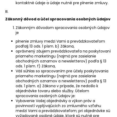
č
kontaktné údaje a údaje nutné pre plnenie zmluvy.
a
m
III.
e
Zákonný dôvod a účel spracovania osobných údajov
Zákonným dôvodom spracovania osobných údajov
je
PÁNSKY
NÁRAMOK
plnenie zmluvy medzi Vami a prevádzkovateľom
NAJOBĽÚBENEJŠÍ
podľa§ 13 ods. 1 písm. b) Zákona,
MIX
Z
oprávnený záujem prevádzkovateľa na poskytovaní
MINERÁLOV
priameho marketingu (najmä pre zasielanie
ACHÁT,
obchodných oznamov a newsletterov) podľa § 13
ÓNYX,
ods. 1 písm. f) Zákona,
HEMATIT,
Váš súhlas so spracovaním pre účely poskytovania
BRONZIT,
priameho marketingu (najmä pre zasielanie
TIGRIE
obchodných oznamov a newsletterov) podľa § 13
OKO,
ods. 1 písm. a) Zákona v prípade, že nedošlo k
LÁVA
objednávke tovaru alebo služby. Účelom
€30
spracovania osobných údajov je:
Vybavenie Vašej objednávky a výkon práv a
povinností vyplývajúcich zo zmluvného vzťahu
medzi Vami a prevádzkovateľom; pri objednávke sú
vyžadované osobné údaje, ktoré sú nutné pre