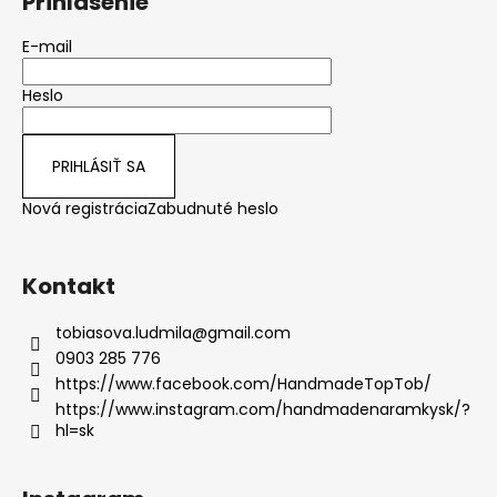
Prihlásenie
E-mail
Heslo
PRIHLÁSIŤ SA
Nová registrácia
Zabudnuté heslo
Kontakt
tobiasova.ludmila
@
gmail.com
0903 285 776
https://www.facebook.com/HandmadeTopTob/
https://www.instagram.com/handmadenaramkysk/?
hl=sk