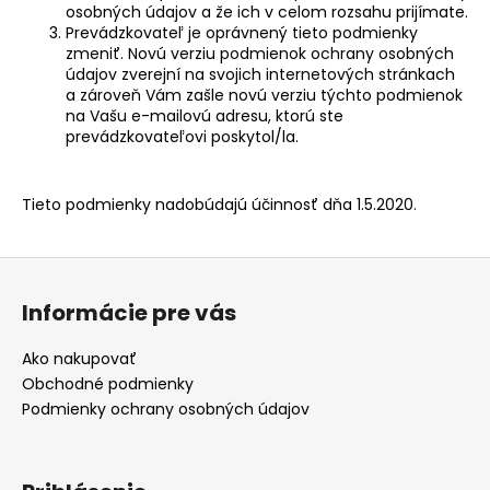
osobných údajov a že ich v celom rozsahu prijímate.
Prevádzkovateľ je oprávnený tieto podmienky
zmeniť. Novú verziu podmienok ochrany osobných
údajov zverejní na svojich internetových stránkach
a zároveň Vám zašle novú verziu týchto podmienok
na Vašu e-mailovú adresu, ktorú ste
prevádzkovateľovi poskytol/la.
Tieto podmienky nadobúdajú účinnosť dňa 1.5.2020.
Z
á
Informácie pre vás
p
ä
Ako nakupovať
t
Obchodné podmienky
i
Podmienky ochrany osobných údajov
e