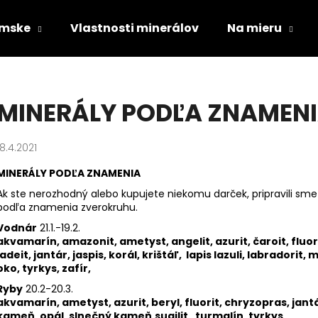
mske
Vlastnosti minerálov
Na mieru
Čo potrebujete nájsť?
MINERÁLY PODĽA ZNAMEN
HĽADAŤ
18.4.2021
MINERÁLY PODĽA ZNAMENIA
Odporúčame
Ak ste nerozhodný alebo kupujete niekomu darček, pripravili 
podľa znamenia zverokruhu.
Vodnár
21.1.-19.2.
akvamarín, amazonit, ametyst, angelit, azurit, čaroit, fluor
jadeit, jantár, jaspis, korál, krištáľ, lapis lazuli, labradorit
oko, tyrkys, zafír,
Ryby
20.2-20.3.
akvamarín, ametyst, azurit, beryl, fluorit, chryzopras, jantár
DÁMSKY NÁRAMOK Z RUŽENÍNU A
PÁNSKY NÁRAMO
kameň, opál, slnečný kameň,sugilit, turmalín, tyrkys