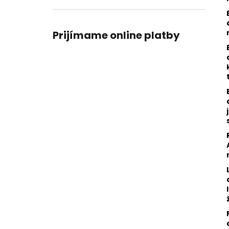
TIGRIE OKO A ÓNYX
€89
Pôvodne:
€119
Prijímame online platby