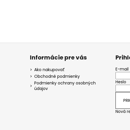
Z
á
Informácie pre vás
Prih
p
ä
E-mail
Ako nakupovať
t
Obchodné podmienky
Heslo
i
Podmienky ochrany osobných
údajov
e
PRI
Nová re