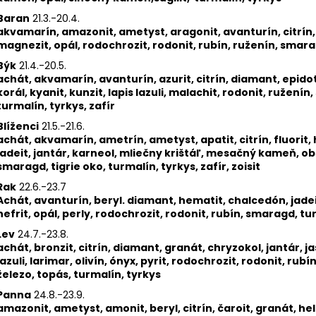
KRIŠTÁĽU S MOSADZNOU KORUNKOU
Z MINERÁLOV AC
VYKLADANOU ZIRKONMI V ZLATOM
BRONZIT, TIGRIE
Baran
21.3.-20.4.
PREVEDENÍ
€30
akvamarín, amazonit, ametyst, aragonit, avanturín, citrín, gr
€17
magnezit, opál, rodochrozit, rodonit, rubín, ruženín, smara
Býk
21.4.-20.5.
achát, akvamarín, avanturín, azurit, citrín, diamant, epidot,
korál, kyanit, kunzit, lapis lazuli, malachit, rodonit, ruženín
turmalín, tyrkys, zafír
Blíženci
21.5.-21.6.
achát, akvamarín, ametrín, ametyst, apatit, citrín, fluorit,
jadeit, jantár, karneol, mliečny krištáľ, mesačný kameň, ob
smaragd, tigrie oko, turmalín, tyrkys, zafír, zoisit
Rak
22.6.-23.7
Achát, avanturín, beryl. diamant, hematit, chalcedón, jadei
nefrit, opál, perly, rodochrozit, rodonit, rubín, smaragd, tu
Lev
24.7.-23.8.
achát, bronzit, citrín, diamant, granát, chryzokol, jantár, jas
lazuli, larimar, olivín, ónyx, pyrit, rodochrozit, rodonit, ru
železo, topás, turmalín, tyrkys
Panna
24.8.-23.9.
amazonit, ametyst, amonit, beryl, citrín, čaroit, granát, hel