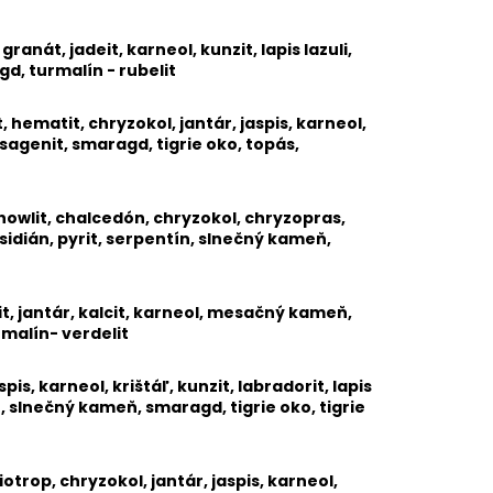
HÁT, ÓNYX, HEMATIT,
 OKO, LÁVA
anát, jadeit, karneol, kunzit, lapis lazuli,
gd, turmalín - rubelit
 hematit, chryzokol, jantár, jaspis, karneol,
, sagenit, smaragd, tigrie oko, topás,
 howlit, chalcedón, chryzokol, chryzopras,
sidián, pyrit, serpentín, slnečný kameň,
t, jantár, kalcit, karneol, mesačný kameň,
rmalín- verdelit
pis, karneol, krištáľ, kunzit, labradorit, lapis
bín, slnečný kameň, smaragd, tigrie oko, tigrie
iotrop, chryzokol, jantár, jaspis, karneol,