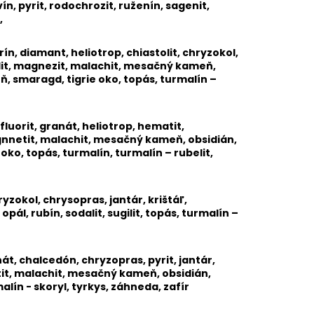
ín, pyrit, rodochrozit, ruženín, sagenit,
,
ín, diamant, heliotrop, chiastolit, chryzokol,
pidolit, magnezit, malachit, mesačný kameň,
eň, smaragd, tigrie oko, topás, turmalín –
fluorit, granát, heliotrop, hematit,
 magnnetit, malachit, mesačný kameň, obsidián,
 oko, topás, turmalín, turmalín – rubelit,
yzokol, chrysopras, jantár, krištáľ,
pál, rubín, sodalit, sugilit, topás, turmalín –
anát, chalcedón, chryzopras, pyrit, jantár,
gnetit, malachit, mesačný kameň, obsidián,
rmalín - skoryl, tyrkys, záhneda, zafír