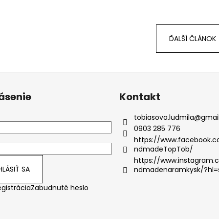
ĎALŠÍ ČLÁNOK
lásenie
Kontakt
tobiasova.ludmila
@
gmai
0903 285 776
https://www.facebook.
ndmadeTopTob/
https://www.instagram
HLÁSIŤ SA
ndmadenaramkysk/?hl=
gistrácia
Zabudnuté heslo