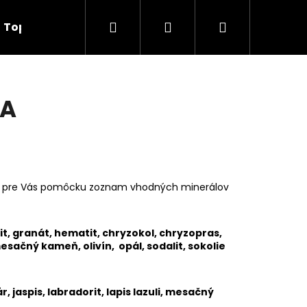
Hľadať
Prihlásenie
Nákupný
TopTob
Kontakty
košík
IA
sme pre Vás pomôcku zoznam vhodných minerálov
it, granát, hematit, chryzokol, chryzopras,
, mesačný kameň, olivín, opál, sodalit, sokolie
, jaspis, labradorit, lapis lazuli, mesačný
K NAJOBĽÚBENEJŠÍ MIX