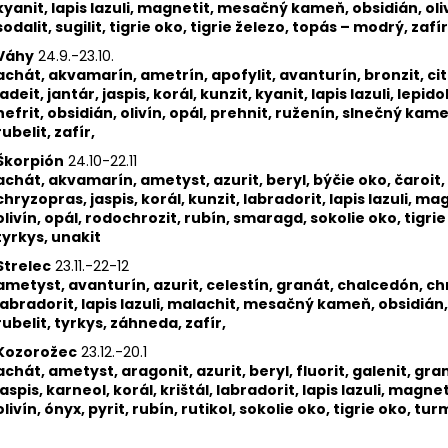
kyanit, lapis lazuli, magnetit, mesačný kameň, obsidián, oliv
sodalit, sugilit, tigrie oko, tigrie železo, topás – modrý, zafír
Váhy
24.9.-23.10.
achát, akvamarín, ametrín, apofylit, avanturín, bronzit, citr
jadeit, jantár, jaspis, korál, kunzit, kyanit, lapis lazuli, le
nefrit, obsidián, olivín, opál, prehnit, ruženín, slnečný kam
rubelit, zafír,
Škorpión
24.10-22.11
achát, akvamarín, ametyst, azurit, beryl, býčie oko, čaroit, 
chryzopras, jaspis, korál, kunzit, labradorit, lapis lazuli,
olivín, opál, rodochrozit, rubín, smaragd, sokolie oko, tigrie
tyrkys, unakit
Strelec
23.11.-22-12
ametyst, avanturín, azurit, celestín, granát, chalcedón, chr
labradorit, lapis lazuli, malachit, mesačný kameň, obsidián, o
rubelit, tyrkys, záhneda, zafír,
Kozorožec
23.12.-20.1
achát, ametyst, aragonit, azurit, beryl, fluorit, galenit, gr
jaspis, karneol, korál, krištál, labradorit, lapis lazuli, ma
olivín, ónyx, pyrit, rubín, rutikol, sokolie oko, tigrie oko, tu