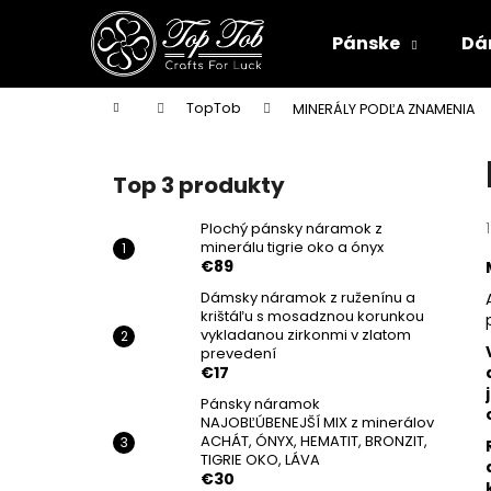
K
Prejsť
na
o
Pánske
Dá
obsah
Späť
Späť
š
do
do
í
Domov
TopTob
MINERÁLY PODĽA ZNAMENIA
k
obchodu
obchodu
B
o
Top 3 produkty
č
n
Plochý pánsky náramok z
minerálu tigrie oko a ónyx
ý
€89
p
Dámsky náramok z ruženínu a
a
krištáľu s mosadznou korunkou
n
vykladanou zirkonmi v zlatom
prevedení
e
€17
l
Pánsky náramok
NAJOBĽÚBENEJŠÍ MIX z minerálov
ACHÁT, ÓNYX, HEMATIT, BRONZIT,
TIGRIE OKO, LÁVA
PLOCHÝ PÁNSKY NÁRAMOK Z MINERÁLU
€30