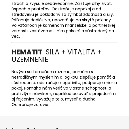
strach a zvyšuje sebavedomie. Zaisťuje dlhý život,
úspech a priateľov. Odstraňuje nepokoj a od
stredoveku je pokladaný za symbol zdatnosti a sily.
Priťahuje dedičstvo, upozorňuje na skryté poklady.
Vo vzťahoch je kameňom manželskej a partnerskej
vernosti, zostávame s ním pokojní a sústredený na
vec.
HEMATIT
SILA + VITALITA +
UZEMNENIE
Nazýva sa kameňom rozumu, pomáha s
netradičným myslením a logikou, zlepšuje pamäť a
sústredenie. odstraňuje negativitu, podporuje mier a
pokoj. Pomáha nám veriť vo vlastné schopnosti a
proti zlým návykom, napriklad bojovať s prejedaním
aj fajčením. Vyvažuje telo, myseľ a ducha.
Ochraňuje zdravie.
Z
á