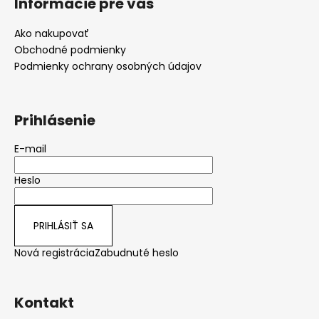
Informácie pre vás
p
ä
Ako nakupovať
t
Obchodné podmienky
i
Podmienky ochrany osobných údajov
e
Prihlásenie
E-mail
Heslo
PRIHLÁSIŤ SA
Nová registrácia
Zabudnuté heslo
Kontakt