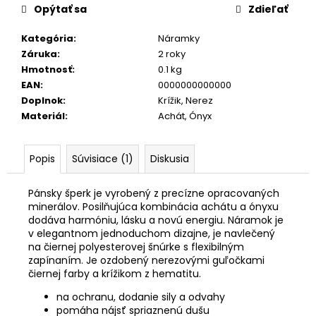
Opýtať sa
Zdieľať
Kategória
:
Náramky
Záruka
:
2 roky
Hmotnosť
:
0.1 kg
EAN
:
0000000000000
Doplnok
:
Krížik, Nerez
Materiál
:
Achát, Ónyx
Popis
Súvisiace (1)
Diskusia
Pánsky šperk je vyrobený z precízne opracovaných
minerálov. Posilňujúca kombinácia achátu a ónyxu
dodáva harmóniu, lásku a novú energiu. Náramok je
v elegantnom jednoduchom dizajne, je navlečený
na čiernej polyesterovej šnúrke s flexibilným
zapínaním. Je ozdobený nerezovými guľočkami
čiernej farby a krížikom z hematitu.
na ochranu, dodanie sily a odvahy
pomáha nájsť spriaznenú dušu