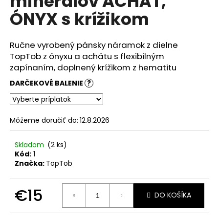
minerálov ACHÁT,
č
z
a
ÓNYX s krížikom
5
m
hviezdičiek.
e
Ručne vyrobený pánsky náramok z dielne
TopTob z ónyxu a achátu s flexibilným
DÁMSKY
zapínaním, doplnený krížikom z hematitu
NÁRAMOK
Z
DARČEKOVÉ BALENIE
?
RUŽENÍNU
A
KRIŠTÁĽU
S
MOSADZNOU
Môžeme doručiť do:
12.8.2026
KORUNKOU
VYKLADANOU
Skladom
(2 ks)
ZIRKONMI
V
Kód:
1
ZLATOM
Značka:
TopTob
PREVEDENÍ
€17
€15
DO KOŠÍKA
Jednotková
cena: