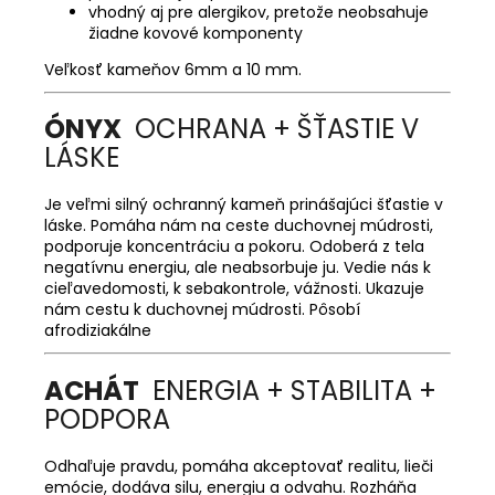
vhodný aj pre alergikov, pretože neobsahuje
žiadne kovové komponenty
Veľkosť kameňov 6mm a 10 mm.
ÓNYX
OCHRANA + ŠŤASTIE V
LÁSKE
Je veľmi silný ochranný kameň prinášajúci šťastie v
láske. Pomáha nám na ceste duchovnej múdrosti,
podporuje koncentráciu a pokoru. Odoberá z tela
negatívnu energiu, ale neabsorbuje ju. Vedie nás k
cieľavedomosti, k sebakontrole, vážnosti. Ukazuje
nám cestu k duchovnej múdrosti. Pôsobí
afrodiziakálne
ACHÁT
ENERGIA + STABILITA +
PODPORA
Odhaľuje pravdu, pomáha akceptovať realitu, lieči
emócie, dodáva silu, energiu a odvahu. Rozháňa