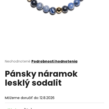
á
j
s
ť
?
HĽADAŤ
Priemerné
Neohodnotené
Podrobnosti hodnotenia
hodnotenie
Pánsky náramok
produktu
je
O
lesklý sodalit
0,0
d
z
p
5
o
hviezdičiek.
Môžeme doručiť do:
12.8.2026
r
ú