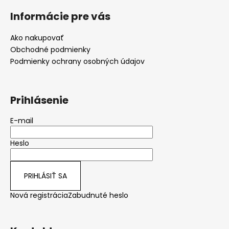
á
Informácie pre vás
p
ä
Ako nakupovať
t
Obchodné podmienky
i
Podmienky ochrany osobných údajov
e
Prihlásenie
E-mail
Heslo
PRIHLÁSIŤ SA
Nová registrácia
Zabudnuté heslo