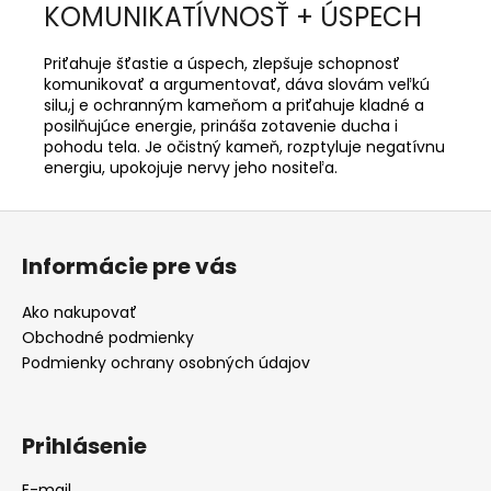
KOMUNIKATÍVNOSŤ + ÚSPECH
Priťahuje šťastie a úspech, zlepšuje schopnosť
komunikovať a argumentovať, dáva slovám veľkú
silu,j e ochranným kameňom a priťahuje kladné a
posilňujúce energie, prináša zotavenie ducha i
pohodu tela. Je očistný kameň, rozptyluje negatívnu
energiu, upokojuje nervy jeho nositeľa.
Z
á
Informácie pre vás
p
ä
Ako nakupovať
t
Obchodné podmienky
i
Podmienky ochrany osobných údajov
e
Prihlásenie
E-mail