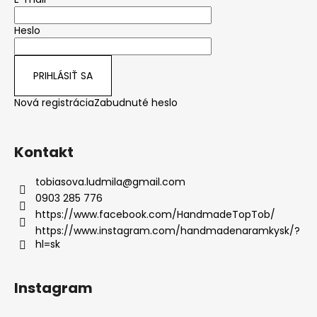
Heslo
PRIHLÁSIŤ SA
Nová registrácia
Zabudnuté heslo
Kontakt
tobiasova.ludmila
@
gmail.com
0903 285 776
https://www.facebook.com/HandmadeTopTob/
https://www.instagram.com/handmadenaramkysk/?
hl=sk
Instagram