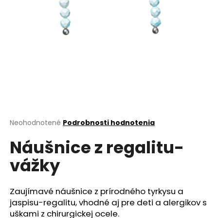
á
j
s
ť
?
HĽADAŤ
Priemerné
Neohodnotené
Podrobnosti hodnotenia
hodnotenie
Náušnice z regalitu-
produktu
je
O
vážky
0,0
d
z
p
5
o
hviezdičiek.
Zaujímavé náušnice z prírodného tyrkysu a
r
jaspisu-regalitu, vhodné aj pre deti a alergikov s
ú
uškami z chirurgickej ocele.