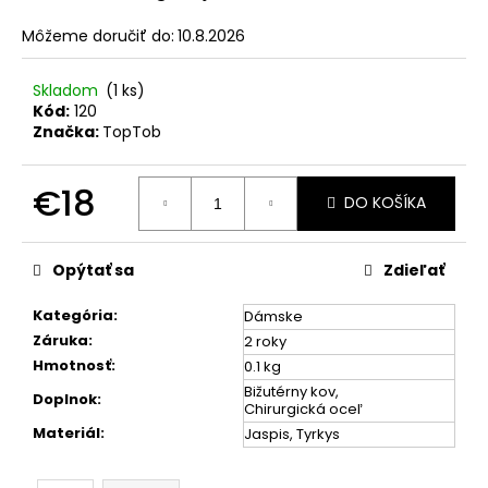
č
a
Môžeme doručiť do:
10.8.2026
m
e
Skladom
(1 ks)
Kód:
120
Značka:
TopTob
PLOCHÝ
PÁNSKY
NÁRAMOK
€18
Z
DO KOŠÍKA
MINERÁLU
Jednotková
TIGRIE
OKO
cena:
A
Opýtať sa
Zdieľať
ÓNYX
€89
Kategória
:
Dámske
Pôvodne:
Záruka
:
2 roky
€119
Hmotnosť
:
0.1 kg
Bižutérny kov,
Doplnok
:
Chirurgická oceľ
Materiál
:
Jaspis, Tyrkys