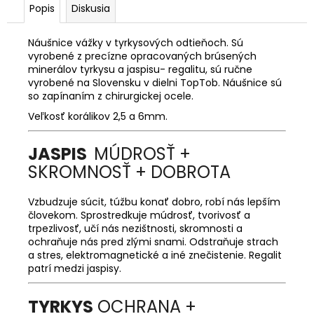
Popis
Diskusia
Náušnice vážky v tyrkysových odtieňoch. Sú
vyrobené z precízne opracovaných brúsených
minerálov tyrkysu a jaspisu- regalitu, sú ručne
vyrobené na Slovensku v dielni TopTob. Náušnice sú
so zapínaním z chirurgickej ocele.
Veľkosť korálikov 2,5 a 6mm.
JASPIS
MÚDROSŤ +
SKROMNOSŤ + DOBROTA
Vzbudzuje súcit, túžbu konať dobro, robí nás lepším
človekom. Sprostredkuje múdrosť, tvorivosť a
trpezlivosť, učí nás nezištnosti, skromnosti a
ochraňuje nás pred zlými snami. Odstraňuje strach
a stres, elektromagnetické a iné znečistenie. Regalit
patrí medzi jaspisy.
TYRKYS
OCHRANA +