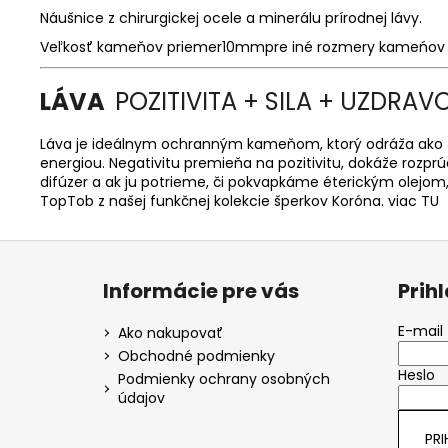
Náušnice z chirurgickej ocele a minerálu prírodnej lávy.
Veľkosť kameňov priemer10mmpre iné rozmery kameńov nás
LÁVA
POZITIVITA + SILA + UZDRAV
Láva je ideálnym ochranným kameňom, ktorý odráža ako fyz
energiou. Negativitu premieňa na pozitivitu, dokáže rozprú
difúzer a ak ju potrieme, či pokvapkáme éterickým olejom, 
TopTob z našej funkčnej kolekcie šperkov Koróna.
viac TU
Z
á
Informácie pre vás
Prih
p
ä
E-mail
Ako nakupovať
t
Obchodné podmienky
Heslo
i
Podmienky ochrany osobných
údajov
e
PRI