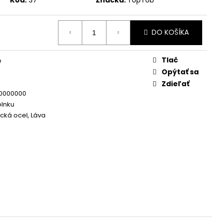
HÁT, ÓNYX, HEMATIT,
 OKO, LÁVA
DO KOŠÍKA
Tlač
e
Opýtať sa
Zdieľať
0000000
lnku
ická ocel, Láva