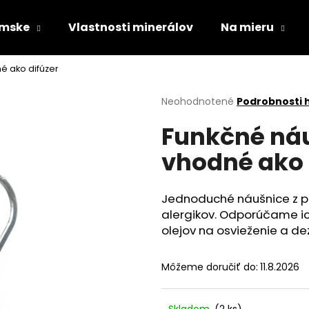
mske
Vlastnosti minerálov
Na mieru
é ako difúzer
Čo potrebujete nájsť?
Priemerné
Neohodnotené
Podrobnosti 
hodnotenie
Funkčné náu
produktu
HĽADAŤ
je
vhodné ako 
0,0
z
5
Odporúčame
hviezdičiek.
Jednoduché náušnice z prír
alergikov. Odporúčame ich
olejov na osvieženie a de
Môžeme doručiť do:
11.8.2026
DÁMSKY NÁRAMOK Z RUŽENÍNU A
PÁNSKY NÁRAMO
Skladom
(2 ks)