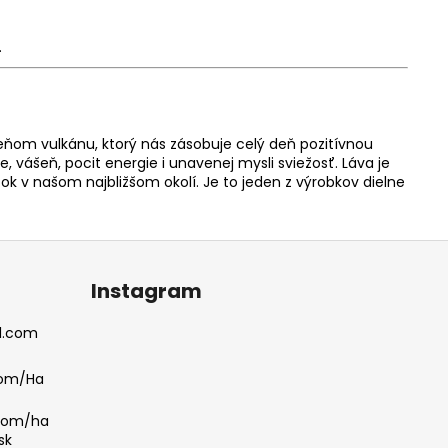
.
eňom vulkánu, ktorý nás zásobuje celý deň pozitívnou
 vášeň, pocit energie i unavenej mysli sviežosť. Láva je
tok v našom najbližšom okolí. Je to jeden z výrobkov dielne
Instagram
l.com
com/Ha
.com/ha
sk