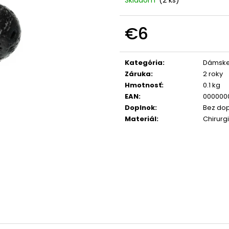
KRIŠTÁĽU S MOSADZNOU KORUNKOU
Z MINERÁLOV AC
VYKLADANOU ZIRKONMI V ZLATOM
BRONZIT, TIGRIE
PREVEDENÍ
€30
€6
€17
Jednotková
cena:
Kategória
:
Dámsk
Záruka
:
2 roky
Hmotnosť
:
0.1 kg
EAN
:
000000
Doplnok
:
Bez dop
Materiál
:
Chirurg