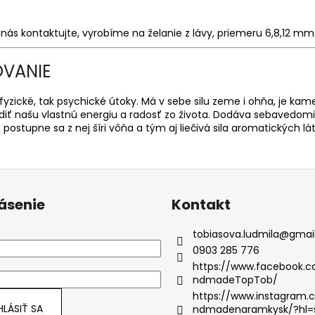
 kontaktujte, vyrobíme na želanie z lávy, priemeru 6,8,12 mm
OVANIE
ické, tak psychické útoky. Má v sebe silu zeme i ohňa, je kam
diť našu vlastnú energiu a radosť zo života. Dodáva sebavedomie,
postupne sa z nej šíri vôňa a tým aj liečivá sila aromatických lá
lásenie
Kontakt
tobiasova.ludmila
@
gmai
0903 285 776
https://www.facebook.
ndmadeTopTob/
https://www.instagram
HLÁSIŤ SA
ndmadenaramkysk/?hl=