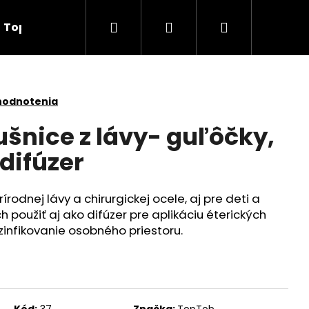
Hľadať
Prihlásenie
Nákupný
TopTob
Kontakty
košík
hodnotenia
šnice z lávy- guľôčky,
difúzer
odnej lávy a chirurgickej ocele, aj pre deti a
 použiť aj ako difúzer pre aplikáciu éterických
zinfikovanie osobného priestoru.
K NAJOBĽÚBENEJŠÍ MIX
Kód:
37
Značka:
TopTob