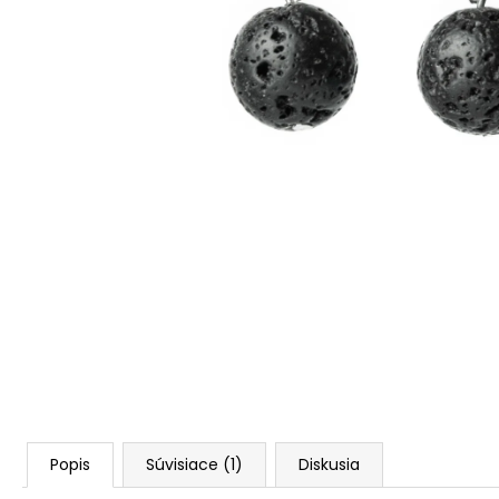
TIGRIE OKO A ÓNYX
€89
Pôvodne:
€119
Popis
Súvisiace (1)
Diskusia