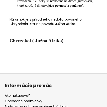
Prevedenie: Guľôčky sú navlečené na dvoch gumičkách,
ktoré zaručujú dlhotrvajúcu
pevnosť
a
pružnosť
.
Náramok je z prírodneho nedofarbovaného
Chryzokola. Krajina pôvodu Južná Afrika.
Chryzokol ( Južná Afrika)
.
.
Z
á
Informácie pre vás
p
ä
Ako nakupovať
t
Obchodné podmienky
Podmienky ochrany osobných údajov