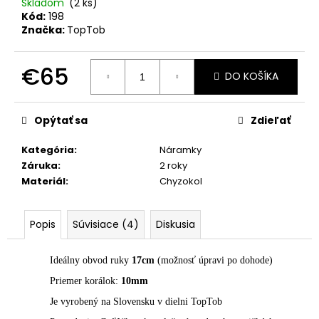
č
Skladom
(2 ks)
a
Kód:
198
Značka:
TopTob
m
e
€65
DO KOŠÍKA
PÁNSKY
Jednotková
NÁRAMOK
cena:
NAJOBĽÚBENEJŠÍ
Opýtať sa
Zdieľať
MIX
Z
Kategória
:
Náramky
MINERÁLOV
ACHÁT,
Záruka
:
2 roky
ÓNYX,
Materiál
:
Chyzokol
HEMATIT,
BRONZIT,
TIGRIE
OKO,
Popis
Súvisiace (4)
Diskusia
LÁVA
€30
Ideálny obvod ruky
17cm
(možnosť úpravi po dohode)
Priemer korálok:
10mm
Je vyrobený na Slovensku v dielni TopTob