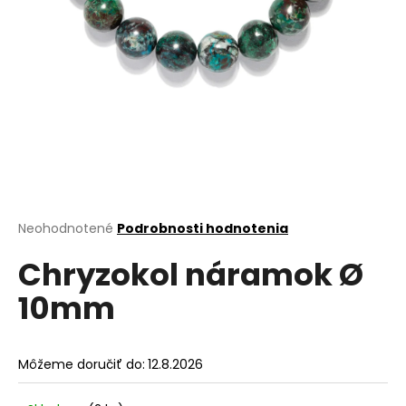
á
j
s
ť
?
HĽADAŤ
Priemerné
Neohodnotené
Podrobnosti hodnotenia
hodnotenie
Chryzokol náramok Ø
produktu
je
O
10mm
0,0
d
z
p
5
o
hviezdičiek.
Môžeme doručiť do:
12.8.2026
r
ú