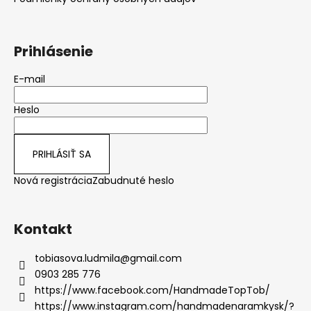
i
e
Prihlásenie
E-mail
Heslo
PRIHLÁSIŤ SA
Nová registrácia
Zabudnuté heslo
Kontakt
tobiasova.ludmila
@
gmail.com
0903 285 776
https://www.facebook.com/HandmadeTopTob/
https://www.instagram.com/handmadenaramkysk/?