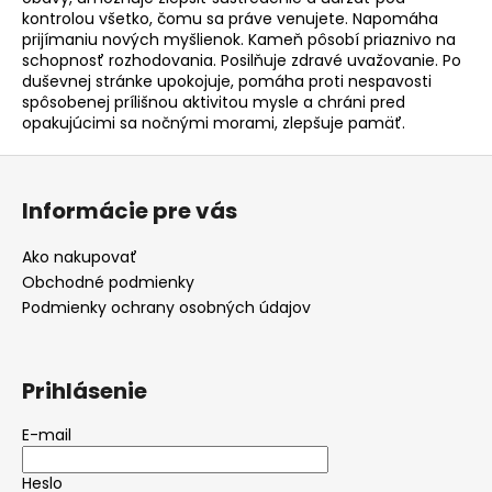
kontrolou všetko, čomu sa práve venujete. Napomáha
á
prijímaniu nových myšlienok. Kameň pôsobí priaznivo na
j
schopnosť rozhodovania. Posilňuje zdravé uvažovanie. Po
s
duševnej stránke upokojuje, pomáha proti nespavosti
spôsobenej prílišnou aktivitou mysle a chráni pred
ť
opakujúcimi sa nočnými morami, zlepšuje pamäť.
?
Z
á
Informácie pre vás
p
ä
HĽADAŤ
Ako nakupovať
t
Obchodné podmienky
i
Podmienky ochrany osobných údajov
e
O
d
Prihlásenie
p
o
E-mail
r
ú
Heslo