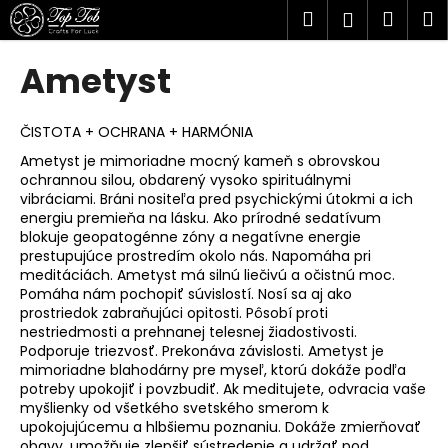
K
Prejsť
Hľadať
Náku
M
Prihlásen
na
o
obsah
Späť
Späť
košík
š
Ametyst
í
Č
k
o
ČISTOTA + OCHRANA + HARMÓNIA
p
Ametyst je mimoriadne mocný kameň s obrovskou
ochrannou silou, obdarený vysoko spirituálnymi
o
vibráciami. Bráni nositeľa pred psychickými útokmi a ich
t
energiu premieňa na lásku. Ako prírodné sedatívum
r
blokuje geopatogénne zóny a negatívne energie
prestupujúce prostredím okolo nás. Napomáha pri
e
meditáciách. Ametyst má silnú liečivú a očistnú moc.
b
Pomáha nám pochopiť súvislostí. Nosí sa aj ako
u
prostriedok zabraňujúci opitosti. Pôsobí proti
nestriedmosti a prehnanej telesnej žiadostivosti.
j
Podporuje triezvosť. Prekonáva závislosti. Ametyst je
e
mimoriadne blahodárny pre myseľ, ktorú dokáže podľa
potreby upokojiť i povzbudiť. Ak meditujete, odvracia vaše
t
myšlienky od všetkého svetského smerom k
e
upokojujúcemu a hlbšiemu poznaniu. Dokáže zmierňovať
n
obavy, umožňuje zlepšiť sústredenie a udržať pod