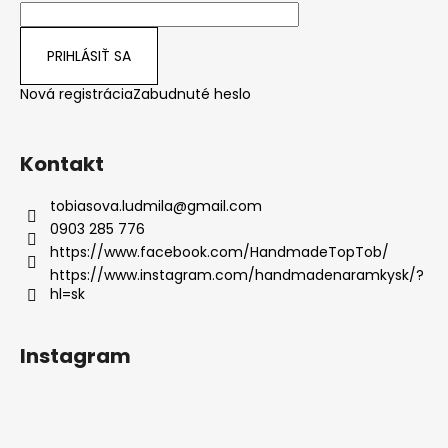
č
a
m
PRIHLÁSIŤ SA
e
Nová registrácia
Zabudnuté heslo
PLOCHÝ
PÁNSKY
Kontakt
NÁRAMOK
Z
MINERÁLU
tobiasova.ludmila
@
gmail.com
TIGRIE
OKO
0903 285 776
A
https://www.facebook.com/HandmadeTopTob/
ÓNYX
https://www.instagram.com/handmadenaramkysk/?
€89
hl=sk
Pôvodne:
€119
Instagram