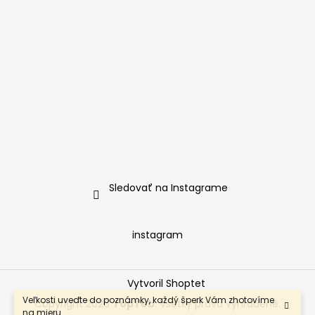
Sledovať na Instagrame
instagram
Vytvoril Shoptet
Veľkosti uveďte do poznámky, každý šperk Vám zhotovíme
Copyright 2026
TopTob
. Všetky práva vyhradené.
na mieru